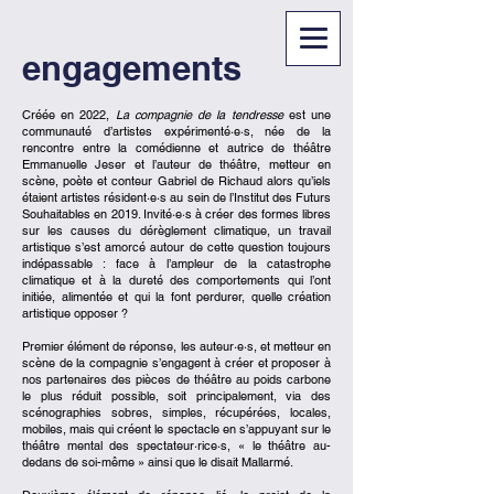
engagements
Créée en 2022,
La compagnie de la tendresse
est une
communauté d’artistes expérimenté·e·s, née de la
rencontre entre la comédienne et autrice de théâtre
Emmanuelle Jeser et l’auteur de théâtre, metteur en
scène, poète et conteur Gabriel de Richaud alors qu’iels
étaient artistes résident·e·s au sein de l’Institut des Futurs
Souhaitables en 2019. Invité·e·s à créer des formes libres
sur les causes du dérèglement climatique, un travail
artistique s’est amorcé autour de cette question toujours
indépassable : face à l’ampleur de la catastrophe
climatique et à la dureté des comportements qui l’ont
initiée, alimentée et qui la font perdurer, quelle création
artistique opposer ?
Premier élément de réponse, les auteur·e·s, et metteur en
scène de la compagnie s’engagent à créer et proposer à
nos partenaires des pièces de théâtre au poids carbone
le plus réduit possible, soit principalement, via des
scénographies sobres, simples, récupérées, locales,
mobiles, mais qui créent le spectacle en s’appuyant sur le
thé
âtre mental des spectateur·rice·s, « le théâtre au-
dedans de soi-même » ainsi que le disait Mallarmé.