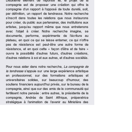
Deuxième élément de réponse lié, le projet de la
compagnie est de proposer une création qui offre la
compagnie d’un rapport à l’opposé de toute dureté, soit,
par définition, un rapport de tendresse. Notre recherche
s’inscrit dans toutes les relations que nous instaurons
pour créer, du public aux partenaires, des institutions aux
artistes, jusqu’au rapport même que nous entretenons
avec l’objet à créer. Notre recherche imagine, se
documente, performe, expérimente de l’écriture au
plateau, en quoi ce qui se laisse entamer, ce qui n’offre
pas de résistance est peut-être une autre forme de
résistance, et en quoi cette « façon d’être et de faire »
ouvre la possibilité d’autres futurs, d’autres créations,
d’autres relations à soi et aux autres, et d’autres sociétés.
Pour nous aider dans notre recherche,
La compagnie de
la tendresse
s’appuie sur une large expérience artistique
en professionnel, sur des formations artistiques et
universitaires solides, sur beaucoup d’humour, des
soutiens financiers aujourd’hui privés, sur le bureau de la
compagnie, ainsi que sur des amis de la communauté qui
fertilisent notre pensée : entre autres, la présidente de la
compagnie, Andrée de Saint Affrique, préparatrice
stratégique à l’animation de l’avenir au Ministère des
Armées et coach interne, questionne les artistes à
chaque étape sur l’ancrage dans le réel de la recherche,
le sociologue Michel Lallement, avec son ouvrage publié
au Seuil,
Un désir d’égalité
, nous parle de la pérennité des
communautés intentionnelles, et la psychanalyste
anthropologique et philosophe Camille Laura Villet éclaire